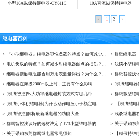
小型16A磁保持继电器-QY611C
10A直流磁保持继电器
«
1
2
»
继电器百科
>
『小型继电器』继电器容性负载的特点？如何减少...
>
群鹰继电器 
>
电机负载的特点？如何减少对继电器触点的损伤？...
>
浅谈小型继电
>
继电器接触电阻能否用万用表测量得出？为什么？...
>
群鹰智控浅谈
>
继电器在海拔2000m以上时，主要有什么影响...
>
[群鹰继电器
>
[群鹰智控]5v大功率继电器封装方式有哪几种...
>
群鹰微型继电
>
[群鹰小体积继电器]为什么动作电压小于额定电...
>
【群鹰继电器
>
[群鹰智控]解析最新继电器的功能大全...
>
浅谈继电器在
>
群鹰智控浅谈好的选材决定了T73小型继电器的...
>
关于采购东莞
>
关于采购东莞群鹰继电器常见须知...
>
【磁保持继电