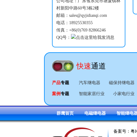
公司地址：广东省东莞市塘厦镇林
村新阳中路60号3栋2楼
邮箱：sales@qyjidianqi.com
电话：18925530355
传真：+86(0)769 82866246
QQ号：
快速
通道
产品
专题
汽车继电器
磁保持继电器
案例
专题
智能家居行业
小家电行业
群鹰首页
电磁继电器
智能继电
备案号：
粤I