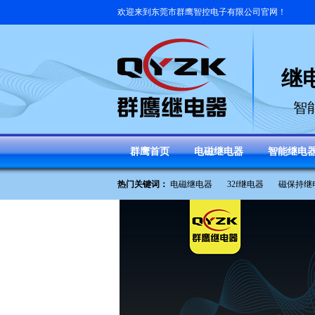
欢迎来到
东莞市群鹰智控电子有限公司
官网！
继
智
群鹰首页
电磁继电器
智能继电
热门关键词：
电磁继电器
32f继电器
磁保持继
继电器