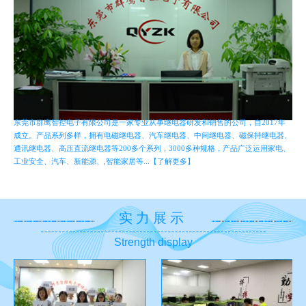
东莞市群鹰智控电子有限公司是一家专业从事继电器研发和销售的公司，自2017年
成立。产品系列多样，拥有电磁继电器、汽车继电器、中间继电器、磁保持继电器、
通讯继电器、高压直流继电器等200多个系列，3000多种规格，产品广泛运用家电、
工业安全、汽车、新能源、,智能家居等...【了解更多】
实力展示
Strength display