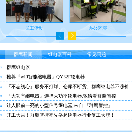
员工活动
办公环境
群鹰新闻
继电器百科
常见问题
群鹰继电器
推荐『wifi智能继电器』QY32F继电器
『不忘初心』服务不打烊、仓库不断货、群鹰继电器不涨价
『大功率继电器』选择大功率继电器,敬请看群鹰智控
让人眼前一亮的小型信号继电器,来自 『群鹰智控』
开工大吉！群鹰智控率先举起继电器行业复工大旗！