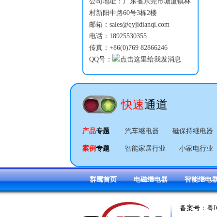
公司地址：广东省东莞市塘厦镇林
村新阳中路60号3栋2楼
邮箱：sales@qyjidianqi.com
电话：18925530355
传真：+86(0)769 82866246
QQ号：
快速
通道
产品
专题
汽车继电器
磁保持继电器
案例
专题
智能家居行业
小家电行业
群鹰首页
电磁继电器
智能继电
备案号：
粤I