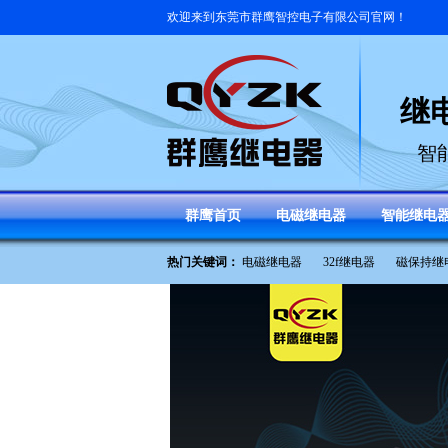
欢迎来到
东莞市群鹰智控电子有限公司
官网！
继
智
群鹰首页
电磁继电器
智能继电
热门关键词：
电磁继电器
32f继电器
磁保持继
继电器