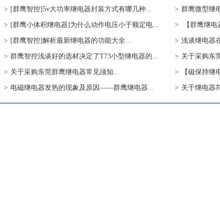
>
[群鹰智控]5v大功率继电器封装方式有哪几种...
>
群鹰微型继电
>
[群鹰小体积继电器]为什么动作电压小于额定电...
>
【群鹰继电器
>
[群鹰智控]解析最新继电器的功能大全...
>
浅谈继电器在
>
群鹰智控浅谈好的选材决定了T73小型继电器的...
>
关于采购东莞
>
关于采购东莞群鹰继电器常见须知...
>
【磁保持继电
>
电磁继电器发热的现象及原因——群鹰继电器...
>
关于继电器符