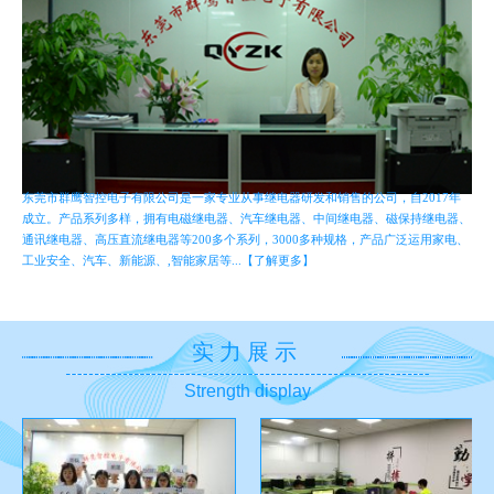
东莞市群鹰智控电子有限公司是一家专业从事继电器研发和销售的公司，自2017年
成立。产品系列多样，拥有电磁继电器、汽车继电器、中间继电器、磁保持继电器、
通讯继电器、高压直流继电器等200多个系列，3000多种规格，产品广泛运用家电、
工业安全、汽车、新能源、,智能家居等...【了解更多】
实力展示
Strength display