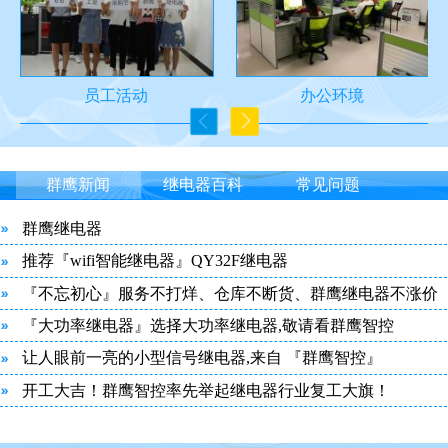
员工活动
办公环境
群鹰新闻
继电器百科
常见问题
群鹰继电器
推荐『wifi智能继电器』QY32F继电器
『不忘初心』服务不打烊、仓库不断货、群鹰继电器不涨价
『大功率继电器』选择大功率继电器,敬请看群鹰智控
让人眼前一亮的小型信号继电器,来自 『群鹰智控』
开工大吉！群鹰智控率先举起继电器行业复工大旗！