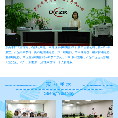
东莞市群鹰智控电子有限公司是一家专业从事继电器研发和销售的公司，自2017年
成立。产品系列多样，拥有电磁继电器、汽车继电器、中间继电器、磁保持继电器、
通讯继电器、高压直流继电器等200多个系列，3000多种规格，产品广泛运用家电、
工业安全、汽车、新能源、,智能家居等...【了解更多】
实力展示
Strength display