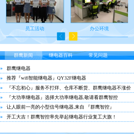
员工活动
办公环境
群鹰新闻
继电器百科
常见问题
群鹰继电器
推荐『wifi智能继电器』QY32F继电器
『不忘初心』服务不打烊、仓库不断货、群鹰继电器不涨价
『大功率继电器』选择大功率继电器,敬请看群鹰智控
让人眼前一亮的小型信号继电器,来自 『群鹰智控』
开工大吉！群鹰智控率先举起继电器行业复工大旗！