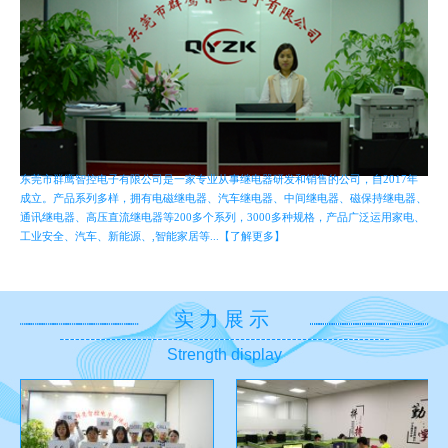
东莞市群鹰智控电子有限公司是一家专业从事继电器研发和销售的公司，自2017年
成立。产品系列多样，拥有电磁继电器、汽车继电器、中间继电器、磁保持继电器、
通讯继电器、高压直流继电器等200多个系列，3000多种规格，产品广泛运用家电、
工业安全、汽车、新能源、,智能家居等...【了解更多】
实力展示
Strength display