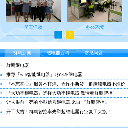
员工活动
办公环境
群鹰新闻
继电器百科
常见问题
群鹰继电器
推荐『wifi智能继电器』QY32F继电器
『不忘初心』服务不打烊、仓库不断货、群鹰继电器不涨价
『大功率继电器』选择大功率继电器,敬请看群鹰智控
让人眼前一亮的小型信号继电器,来自 『群鹰智控』
开工大吉！群鹰智控率先举起继电器行业复工大旗！