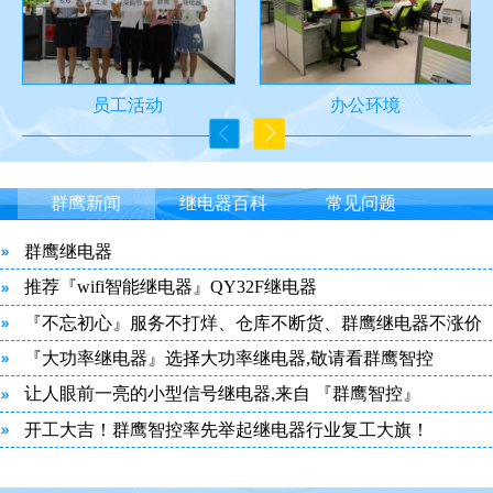
员工活动
办公环境
群鹰新闻
继电器百科
常见问题
群鹰继电器
推荐『wifi智能继电器』QY32F继电器
『不忘初心』服务不打烊、仓库不断货、群鹰继电器不涨价
『大功率继电器』选择大功率继电器,敬请看群鹰智控
让人眼前一亮的小型信号继电器,来自 『群鹰智控』
开工大吉！群鹰智控率先举起继电器行业复工大旗！