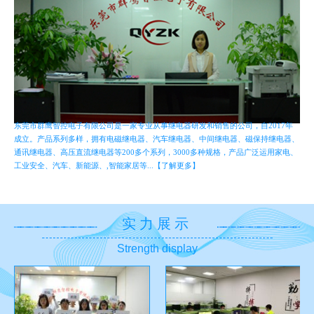
东莞市群鹰智控电子有限公司是一家专业从事继电器研发和销售的公司，自2017年
成立。产品系列多样，拥有电磁继电器、汽车继电器、中间继电器、磁保持继电器、
通讯继电器、高压直流继电器等200多个系列，3000多种规格，产品广泛运用家电、
工业安全、汽车、新能源、,智能家居等...【了解更多】
实力展示
Strength display