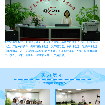
东莞市群鹰智控电子有限公司是一家专业从事继电器研发和销售的公司，自2017年
成立。产品系列多样，拥有电磁继电器、汽车继电器、中间继电器、磁保持继电器、
通讯继电器、高压直流继电器等200多个系列，3000多种规格，产品广泛运用家电、
工业安全、汽车、新能源、,智能家居等...【了解更多】
实力展示
Strength display