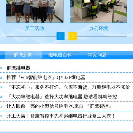
员工活动
办公环境
群鹰新闻
继电器百科
常见问题
群鹰继电器
推荐『wifi智能继电器』QY32F继电器
『不忘初心』服务不打烊、仓库不断货、群鹰继电器不涨价
『大功率继电器』选择大功率继电器,敬请看群鹰智控
让人眼前一亮的小型信号继电器,来自 『群鹰智控』
开工大吉！群鹰智控率先举起继电器行业复工大旗！